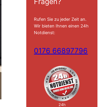
Fragen?
Rufen Sie zu jeder Zeit an.
Wir bieten Ihnen einen 24h
Notdienst:
0176 66897796
24h