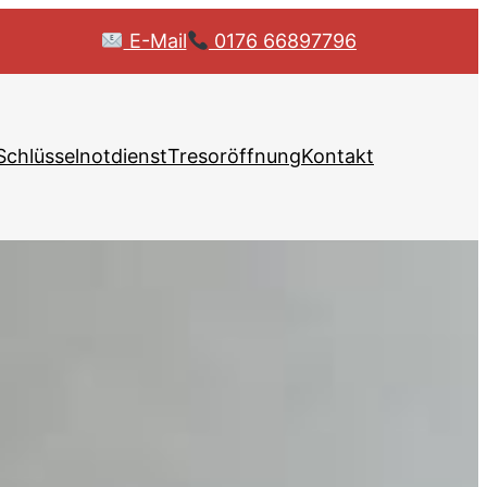
E-Mail
0176 66897796
Schlüsselnotdienst
Tresoröffnung
Kontakt