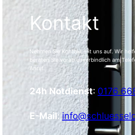
Kontakt
Nehmen Sie Kontakt mit uns auf. Wir helf
beraten Sie vorab unverbindlich am Telef
Anruf.
24h Notdienst
:
0176 66
E-Mail
:
info@schluesseld