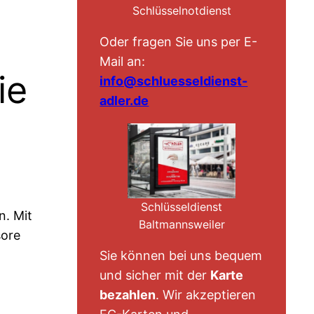
Schlüsselnotdienst
Oder fragen Sie uns per E-
Mail an:
ie
info@schluesseldienst-
adler.de
Schlüsseldienst
n. Mit
Baltmannsweiler
ore
Sie können bei uns bequem
und sicher mit der
Karte
bezahlen
. Wir akzeptieren