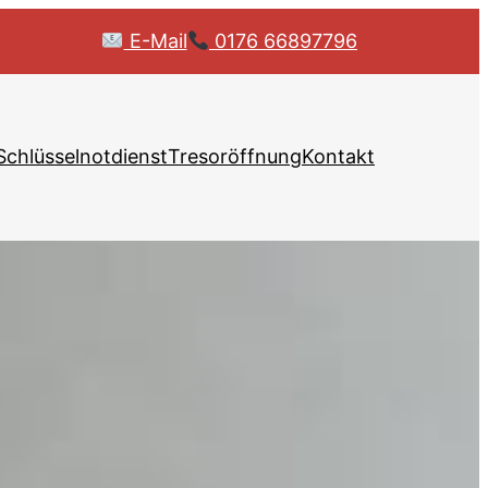
E-Mail
0176 66897796
Schlüsselnotdienst
Tresoröffnung
Kontakt