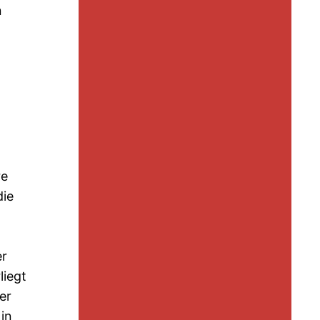
n
re
die
er
liegt
er
 in