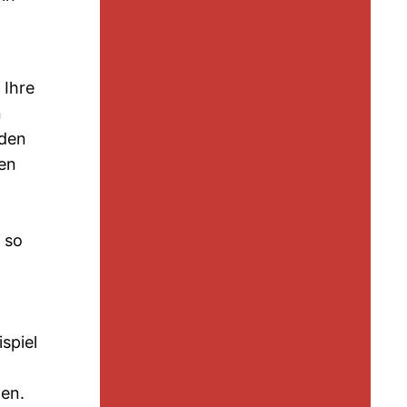
 Ihre
n
rden
ten
 so
spiel
len.