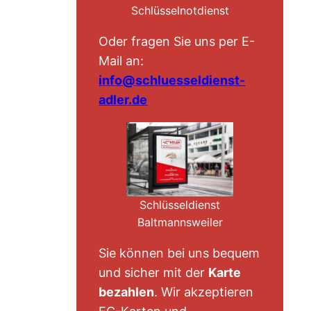
Schlüsselnotdienst
Oder fragen Sie uns per E-
Mail an:
info@schluesseldienst-
adler.de
Schlüsseldienst
Baltmannsweiler
Sie können bei uns bequem
und sicher mit der
Karte
bezahlen
. Wir akzeptieren