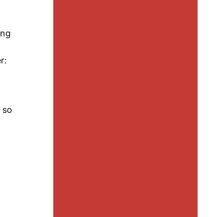
ung
r:
 so